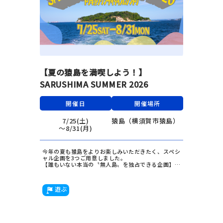
【夏の猿島を満喫しよう！】
SARUSHIMA SUMMER 2026
開催日
開催場所
7/25(土)
猿島（横須賀市猿島）
〜8/31(月)
今年の夏も猿島をよりお楽しみいただきたく、スペシ
ャル企画を3つご用意しました。
【誰もいない本当の〝無人島〟を独占できる企画】
【島内散策がより楽しくなるような企画】【BBQコン
ロなどの機材がおトクになる企画】と、この機会に猿
島を満喫していただければ嬉しいです◎
遊ぶ
変わらず暑い日が続きますが、木々に覆われた島内は
木陰も多く避暑地としてちょっとした穴場かもしれま
せん。
ぜひこの機会に、都心からも1時間でアクセスできる