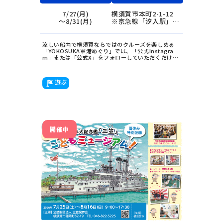
7/27(月)
横須賀市本町2-1-12
〜8/31(月)
※京急線「汐入駅」か
ら徒歩約5分、JR横須
賀線「横須賀駅」から
徒歩約15分
涼しい船内で横須賀ならではのクルーズを楽しめる
「YOKOSUKA軍港めぐり」では、「公式Instagra
m」または「公式X」をフォローしていただくだけ
で、
平日限定で小学生以下のお子様の乗船料が〝全員
半額〟
になるキャンペーンを実施。
すでにフォローしていただいている方は、チケット購
遊ぶ
入時に画面を見せていただくだけでOK！
※チケット購入後に割引は適用できませんのでご注意
ください。
開催中