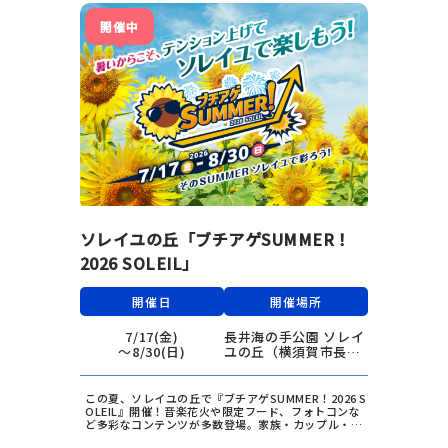
無人島で〝非日常体験〟をお楽しみください！
開催中
ソレイユの丘「ブチアゲSUMMER！
2026 SOLEIL」
開催日
開催場所
7/17(金)
長井海の手公園 ソレイ
〜8/30(日)
ユの丘（横須賀市長井
4丁目地内）
この夏、ソレイユの丘で『ブチアゲSUMMER！2026 S
OLEIL』開催！音楽花火や限定フード、フォトコンな
ど多彩なコンテンツが多数登場。家族・カップル・友
人と一緒に、夏の思い出をブチアゲよう！