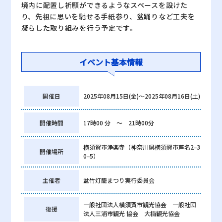
境内に配置し祈願ができるようなスペースを設けた
り、先祖に思いを馳せる手紙参り、盆踊りなど工夫を
凝らした取り組みを行う予定です。
イベント基本情報
開催日
2025年08月15日(金)〜2025年08月16日(土)
開催時間
17時00 分 ～ 21時00分
横須賀市浄楽寺（神奈川県横須賀市芦名2‒3
開催場所
0‒5）
主催者
盆竹灯籠まつり実行委員会
一般社団法人横須賀市観光協会 一般社団
後援
法人三浦市観光 協会 大楠観光協会