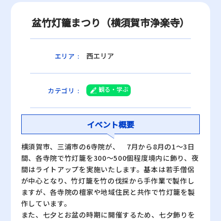
盆竹灯籠まつり（横須賀市浄楽寺）
西エリア
エリア
:
観る・学ぶ
カテゴリ
:
イベント概要
横須賀市、三浦市の6寺院が、 7月から8月の1～3日
間、各寺院で竹灯籠を300～500個程度境内に飾り、夜
間はライトアップを実施いたします。基本は若手僧侶
が中心となり、竹灯籠を竹の伐採から手作業で製作し
ますが、各寺院の檀家や地域住民と共作で竹灯籠を製
作しています。
また、七夕とお盆の時期に開催するため、七夕飾りを