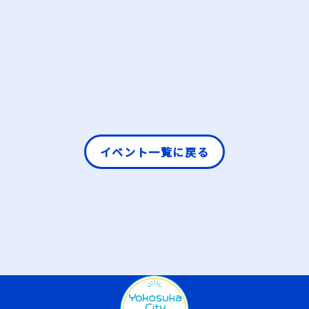
ツアー体験予約
観光協会について
イベント
横須賀市観光協会ご入会
宿泊・ホテル・旅館
横須賀市観光協会後援申請案内
横須賀お土産通販
お問い合わせ
ウォーキングコース
プライバシーポリシー
特集
ご利用にあたって
お知らせ
会員様限定ページ
横須賀市へのアクセス
観光案内所
会員案内