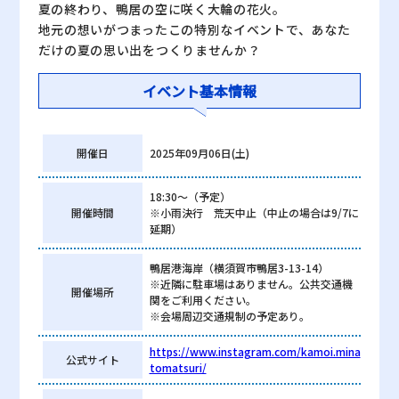
夏の終わり、鴨居の空に咲く大輪の花火。
地元の想いがつまったこの特別なイベントで、あなた
だけの夏の思い出をつくりませんか？
イベント基本情報
開催日
2025年09月06日(土)
18:30～（予定）
開催時間
※小雨決行 荒天中止（中止の場合は9/7に
延期）
鴨居港海岸（横須賀市鴨居3-13-14）
※近隣に駐車場はありません。公共交通機
開催場所
関をご利用ください。
※会場周辺交通規制の予定あり。
https://www.instagram.com/kamoi.mina
公式サイト
tomatsuri/