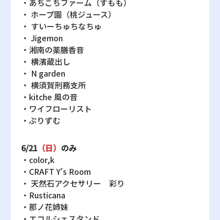
・あちこちファーム（すもも）
・ ホープ園（桃ジュース）
・ すいーちゅちなちゅ
・ Jigemon
・湘南の薬膳香音
・ 横濱蔵出し
・ N garden
・ 横須賀刑務支所
・kitche 風の音
・ワイフローリスト
・ぷりずむ
6/21
（日）
のみ
・color,k
・CRAFT Y’s Room
・ 天然石アクセサリー 彩り
・Rusticana
・那ノ花姉妹
・エコルシェスタンド