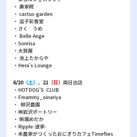
・ 壽家糀
・ cactus-garden
・ 逗子彩香堂
・さく うめ
・ Belle Ange
・Sonrisa
・大賀屋
・ 池上たからや
・Hera’s Lounge
6/20
（土）
、
21
（日）
両日出店
・HOTDOG’S CLUB
・Fmammy_oinariya
・ 柳沢農園
・㈱岩沢ポートリー
・ 俐颯めだか
・Ripple-波家-
・米農家がつくったおにぎりカフェTimeflies