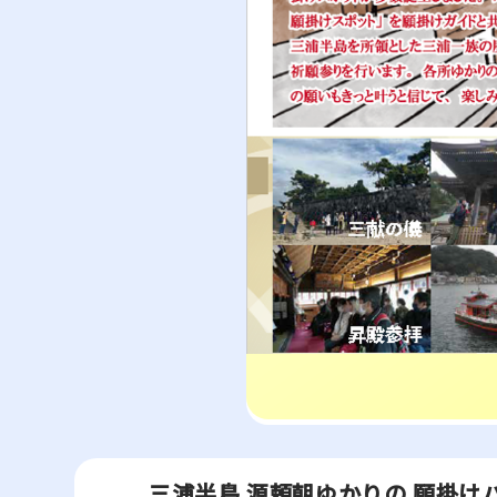
三浦半島 源頼朝ゆかりの 願掛け