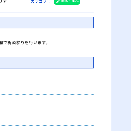
観る・学ぶ
リア
カテゴリ
:
閣で祈願参りを行います。