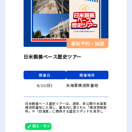
事前予約・抽選
日米親善ベース歴史ツアー
開催日
開催場所
6/11(日)
米海軍横須賀基地
日米親善ベース歴史ツアーは、通常、非公開の米海軍
横須賀基地に入場し、基地内に遺された「横須賀製鉄
所」や「旧海軍」に関係する歴史スポットを見学しな
がら、アメリカの生活文化を体感するツアーです。NP
O法人よこすかシティガイド協会のガイドがご案内い
たします。
観る・学ぶ
ご参加には事前申し込み（抽選）が必要です。