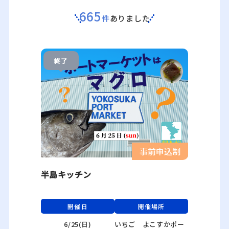
665
件
ありました
終了
事前申込制
半島キッチン
開催日
開催場所
6/25(日)
いちご よこすかポー