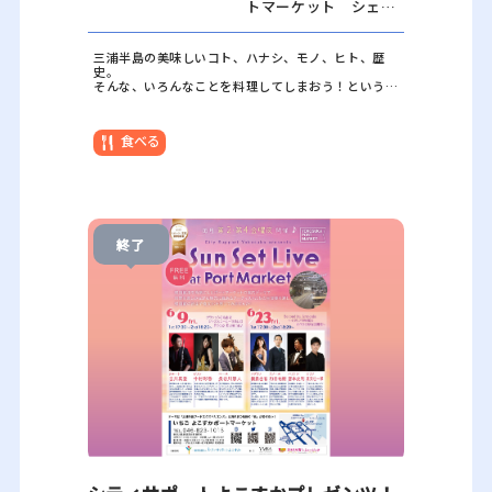
トマーケット シェア
キッチン（神奈川県横
須賀市新港町 6）
三浦半島の美味しいコト、ハナシ、モノ、ヒト、歴
史。
そんな、いろんなことを料理してしまおう！という場
所です。
毎回テーマを決めて参加者さんと共に食べて、話し
て、そして何か新しいコト生み出せたら。そんなイベ
食べる
ントです。
第1回目 「ポートマーケットはマグロ」
半島キッチンオフィシャルシェフの吉田友則さんが作
った料理を食べながら色んなお話をしましょう！
※本イベントは事前申込制となります。申し込み方法
等は、
よこすかポートマーケットホームページ
をご確
終了
認ください。