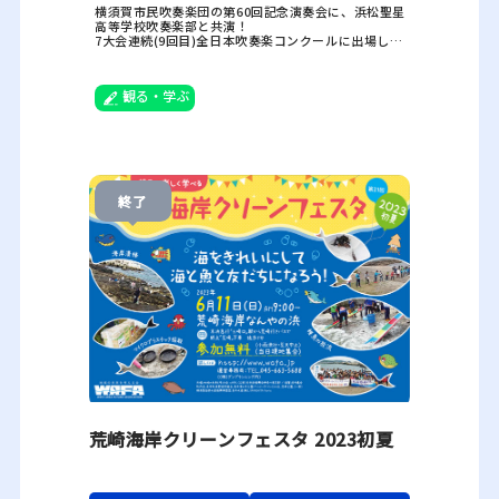
横須賀市民吹奏楽団の第60回記念演奏会に、浜松聖星
高等学校吹奏楽部と共演！
7大会連続(9回目)全日本吹奏楽コンクールに出場して
いる実績があり、今回は今年度課題曲も演奏していた
だけます！
観る・学ぶ
終了
荒崎海岸クリーンフェスタ 2023初夏