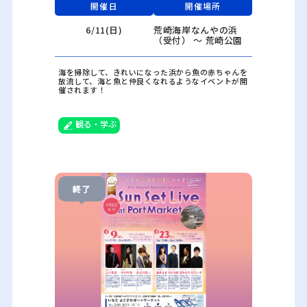
開催日
開催場所
6/11(日)
荒崎海岸なんやの浜
（受付） ～ 荒崎公園
海を掃除して、きれいになった浜から魚の赤ちゃんを
放流して、海と魚と仲良くなれるようなイベントが開
催されます！
観る・学ぶ
終了