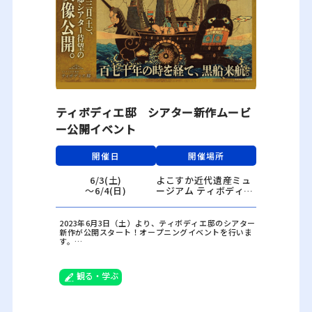
ティボディエ邸 シアター新作ムービ
ー公開イベント
開催日
開催場所
6/3(土)
よこすか近代遺産ミュ
〜6/4(日)
ージアム ティボディエ
邸（横須賀市汐入町1-1
ヴェルニー公園内）
2023年6月3日（土）より、ティボディエ邸のシアター
新作が公開スタート！オープニングイベントを行いま
す。
※新作公開準備のため、5/29（月）～6/2（金）は、
シアターの当日利用を休止いたします。ご迷惑をおか
観る・学ぶ
けしますが、ご理解ご協力のほど、よろしくお願いい
たします。