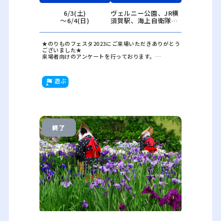
6/3(土)
ヴェルニー公園、JR横
〜6/4(日)
須賀駅、海上自衛隊横
須賀地方総監部 他
※会場には駐車場があ
りませんので公共交通
★のりものフェスタ2023にご来場いただきありがとう
機関をご利用くださ
ございました★
来場者向けのアンケートを行っております。
い。
アンケートにお答えいただいた方の中から、抽選で素
敵な”のりもの”プレゼントが当たります！
応募期間：2023年6月3日（土）～6月7日（水）
遊ぶ
ぜひ、ご回答をお願いします！
アンケートはこちらから
＿＿＿＿＿＿＿＿＿＿＿＿＿＿＿＿＿＿＿＿
ＪＲ東日本、京浜急行電鉄等による鉄道を始め、海上
自衛隊横須賀地方総監部の艦艇、その他自動車などの
「のりもの」というテーマを通じて横須賀を楽しんで
いただくイベントです。
終了