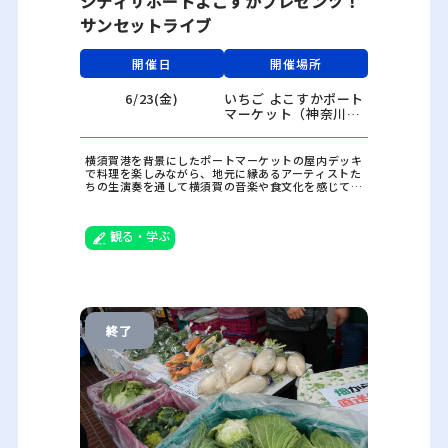
シティサポートよこすかプレゼンツ！
サンセットライブ
開催日
開催場所
6/23(金)
いちご よこすかポート
マーケット（神奈川県
横須賀市新港町 6）
横須賀港を背景にしたポートマーケットの屋内デッキ
で料理を楽しみながら、地元に縁あるアーティストた
ちの生演奏を通して横須賀の音楽や食文化を感じてみ
ませんか？
6月23日（金）はRecondita Armonia～イタリアの味
覚とオペラの妙なる調和～！
観る・学ぶ
終了