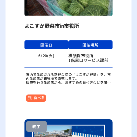
よこすか野菜市in市役所
開催日
開催場所
6/20(火)
横須賀市役所
1階窓口サービス課前
市内で生産される新鮮な旬の「よこすか野菜」を、市
内生産者が市役所で直売します。
販売を行う生産者から、おすすめの食べ方などを聞く
こともできます。
ぜひ一度お立ち寄りください！
食べる
終了