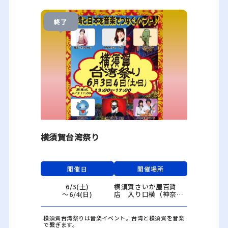
終了
横須賀台湾祭り
開催日
開催場所
6/3(土)
横須賀さいか屋百貨
〜6/4(日)
店 入り口横（神奈川
県横須賀市大滝町1-1
3）
横須賀台湾祭りは音楽イベント。台湾と横須賀を音楽
で繋ぎます。