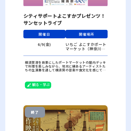
シティサポートよこすかプレゼンツ！
サンセットライブ
開催日
開催場所
6/9(金)
いちご よこすかポート
マーケット（神奈川県
横須賀市新港町 6）
横須賀港を背景にしたポートマーケットの屋内デッキ
で料理を楽しみながら、地元に縁あるアーティストた
ちの生演奏を通して横須賀の音楽や食文化を感じてみ
ませんか？
6月9日（金）はクラシックの名曲をジャズとコーヒー
で楽しむFriday Evening！
観る・学ぶ
終了