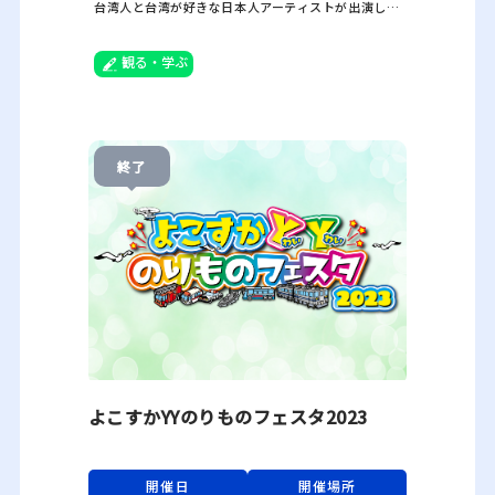
台湾人と台湾が好きな日本人アーティストが出演しま
す。
また、ゆるキャラ「タイワンダー」横須賀市イメージ
キャラクター「スカリン」が登場。会場を盛り上げま
観る・学ぶ
す。
終了
よこすかYYのりものフェスタ2023
開催日
開催場所