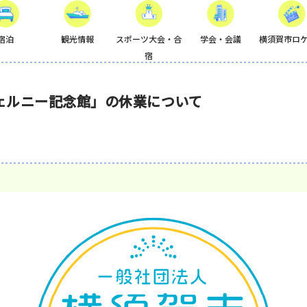
宿泊
観光情報
スポーツ大会・合
学会・会議
横須賀市ロ
宿
ェルニー記念館」の休業について